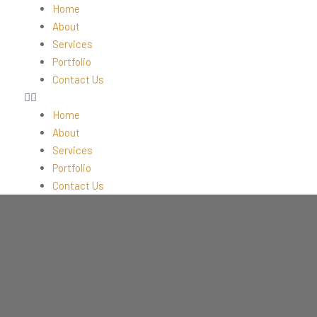
Home
About
Services
Portfolio
Contact Us
Home
About
Services
Portfolio
Contact Us