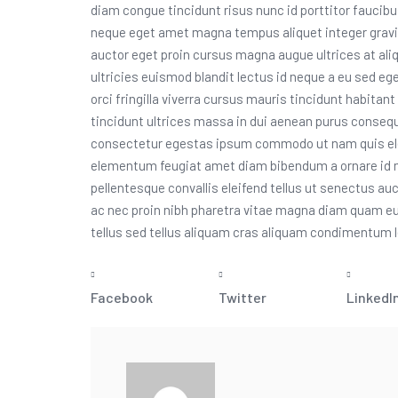
diam congue tincidunt risus nunc id porttitor faucibu
neque eget amet magna tempus aliquet integer gravi
auctor eget proin cursus magna augue ultrices at ali
ultricies euismod blandit lectus id neque a eu sed eg
orci fringilla viverra cursus mauris tincidunt habita
tincidunt ultrices massa in dui aenean purus conseq
consectetur egestas ipsum commodo ut nam quis el
elementum feugiat amet diam bibendum a ornare id
pellentesque convallis eleifend tellus ut senectus a
ac nec proin nibh pharetra vitae magna diam quam eu
tellus sed tellus aliquam cras aliquam condimentum l
Facebook
Twitter
LinkedI