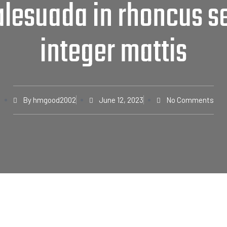
lesuada in rhoncus 
integer mattis
By
hmgood2002
June 12, 2023
No Comments