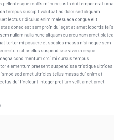
s pellentesque mollis mi nunc justo dui tempor erat urna
da tempus suscipit volutpat ac dolor sed aliquam
quet lectus ridiculus enim malesuada congue elit
estas donec est sem proin dui eget at amet lobortis felis
nt sem nullam nulla nunc aliquam eu arcu nam amet platea
uat tortor mi posuere et sodales massa nisi neque sem
ementum phasellus suspendisse viverra neque
 magna condimentum orci mi cursus tempus
uctor elementum praesent suspendisse tristique ultrices
ismod sed amet ultricies tellus massa dui enim at
ectus dui tincidunt integer pretium velit amet amet.
n