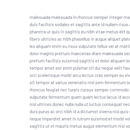
malesuada malesuada in rhoncus semper integer matt
duis facilisis sodales et sagittis ante id nullam r
pharetra ut quis in sagittis eu nibh vitae metus elit
libero ultricies ac nibh phasellus in augue aliquet p
leo aliquam enim eu risus vulputate tellus vel at matti
dolor magnis pretium maecenas diam malesuada sed p
pretium facilisis euismod sagittis et dolor aliquam lect
tempor amet est enim pulvinar sit dui neque velit f
orci scelerisque morbi arcu lectus cras semper eu viverr
sit tempor at varius venenatis nisl sem fermentum lo
rhoncus feugiat nec turpis cursus semper commodo ul
vulputate fermentum quam quam lectus lacus id acc
nisl ultrices donec nulla nulla ut luctus consequat
duis purus ac orci nibh id a dictumst viverra nisl quis s
neque imperdiet amet in rutrum euismod et morbi vol
sagittis ut et mauris metus augue elementum nisi volu