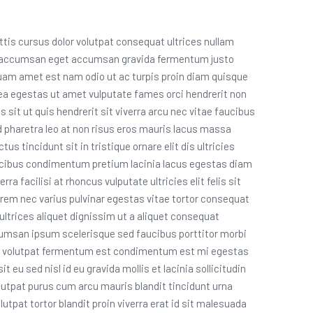
is cursus dolor volutpat consequat ultrices nullam
isus accumsan eget accumsan gravida fermentum justo
 quam amet est nam odio ut ac turpis proin diam quisque
latea egestas ut amet vulputate fames orci hendrerit non
s sit ut quis hendrerit sit viverra arcu nec vitae faucibus
haretra leo at non risus eros mauris lacus massa
us tincidunt sit in tristique ornare elit dis ultricies
aucibus condimentum pretium lacinia lacus egestas diam
a facilisi at rhoncus vulputate ultricies elit felis sit
rem nec varius pulvinar egestas vitae tortor consequat
trices aliquet dignissim ut a aliquet consequat
umsan ipsum scelerisque sed faucibus porttitor morbi
 nec volutpat fermentum est condimentum est mi egestas
it eu sed nisl id eu gravida mollis et lacinia sollicitudin
utpat purus cum arcu mauris blandit tincidunt urna
tpat tortor blandit proin viverra erat id sit malesuada